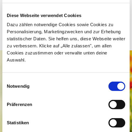
kindwärts
unterstützt getrennt lebende Eltern dabei,
Diese Webseite verwendet Cookies
die Bindung zu ihren Kindern zu stärken. Das Angebot
vermittelt Übernachtungsmöglichkeiten in der Nähe
Dazu zählen notwendige Cookies sowie Cookies zu
des Wohnorts des Kindes und bietet pädagogische
Personalisierung, Marketingzwecken und zur Erhebung
Beratung sowie Coaching.
statistischer Daten. Sie helfen uns, diese Webseite weiter
zu verbessern. Klicke auf „Alle zulassen", um allen
Cookies zuzustimmen oder verwalte unten deine
Auswahl.
Einwilligungsauswahl
Notwendig
Präferenzen
Statistiken