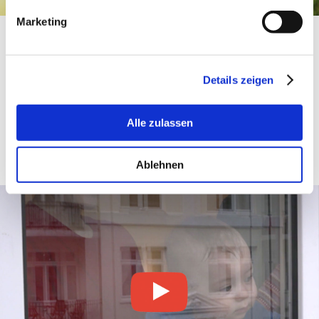
Marketing
Spenden für
Familien in Not
Details zeigen
Unser Angebot
Spenden für Familien in Not
unterstützt Eltern mit ihren Kindern bei akuten
finanziellen Engpässen. Die Unterstützung erfolgt
Alle zulassen
schnell, unbürokratisch und orientiert sich am
konkreten Bedarf der Betroffenen.
Ablehnen