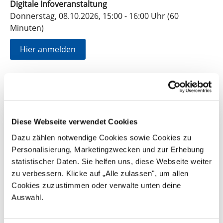
Digitale Infoveranstaltung
Donnerstag, 08.10.2026, 15:00 - 16:00 Uhr (60
Minuten)
Hier anmelden
16. November 2026
Digitale Infoveranstaltung
Montag, 16.11.2026, 18:00 - 19:00 Uhr (60 Minuten)
Diese Webseite verwendet Cookies
Hier anmelden
Dazu zählen notwendige Cookies sowie Cookies zu
Personalisierung, Marketingzwecken und zur Erhebung
8. Dezember 2026
statistischer Daten. Sie helfen uns, diese Webseite weiter
Digitale Infoveranstaltung
zu verbessern. Klicke auf „Alle zulassen", um allen
Dienstag, 08.12.2026, 11:00 - 12:00 Uhr (60 Minuten)
Cookies zuzustimmen oder verwalte unten deine
Auswahl.
Hier anmelden