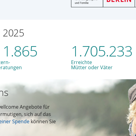
n 2025
11.865
1.705.233
tern-
Erreichte
eratungen
Mütter oder Väter
ns
wellcome Angebote für
rmutigen, sich auf das
einer Spende
können Sie