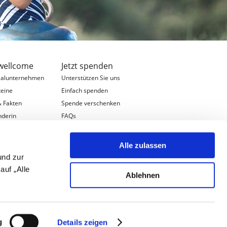
wellcome
Jetzt spenden
ialunternehmen
Unterstützen Sie uns
teine
Einfach spenden
& Fakten
Spende verschenken
nderin
FAQs
ation & Team
schaften
Alle zulassen
errschaften
und zur
s
auf „Alle
Ablehnen
bote
g
Details zeigen