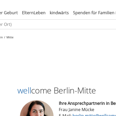
er Geburt
ElternLeben
kindwärts
Spenden für Familien 
lin
Mitte
well
come Berlin-Mitte
Ihre Ansprechpartnerin in Ber
Frau Janine Mücke
E-Mail:
berlin.mitte@wellcome