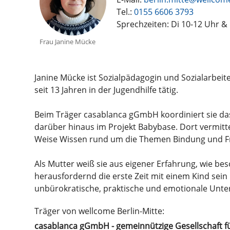
Tel.:
0155 6606 3793
Sprechzeiten: Di 10-12 Uhr &
Frau Janine Mücke
Janine Mücke ist Sozialpädagogin und Sozialarbei
seit 13 Jahren in der Jugendhilfe tätig.
Beim Träger casablanca gGmbH koordiniert sie das
darüber hinaus im Projekt Babybase. Dort vermittelt
Weise Wissen rund um die Themen Bindung und F
Als Mutter weiß sie aus eigener Erfahrung, wie be
herausfordernd die erste Zeit mit einem Kind sein
unbürokratische, praktische und emotionale Unters
Träger von wellcome Berlin-Mitte:
casablanca gGmbH - gemeinnützige Gesellschaft fü