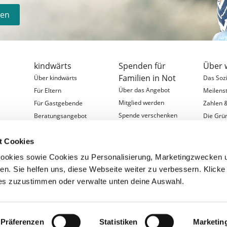
den
kindwärts
Spenden für
Über 
Familien in Not
Über kindwärts
Das Soz
Über das Angebot
Für Eltern
Meilens
Mitglied werden
Für Gastgebende
Zahlen 
Spende verschenken
&
Beratungsangebot
Die Grü
Für Fachkräfte
Organis
t Cookies
Für Förderer
Partner
Digitale Austauschtreffen
Schirmh
ookies sowie Cookies zu Personalisierung, Marketingzwecken 
Entstehungsgeschichte
Aktuelle
en. Sie helfen uns, diese Webseite weiter zu verbessern. Klicke 
Mitgliedschaft widerrufen
Jobange
es zuzustimmen oder verwalte unten deine Auswahl.
AGB
Präferenzen
Statistiken
Marketin