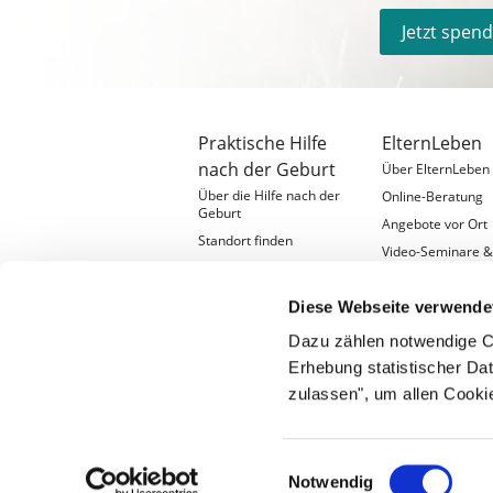
Jetzt spen
Praktische Hilfe
ElternLeben
nach der Geburt
Über ElternLeben
Über die Hilfe nach der
Online-Beratung
Geburt
Angebote vor Ort
Standort finden
Video-Seminare 
Ehrenamtlich engagieren
Ratgeber
Hilfe, die wirkt
Diese Webseite verwende
Standort gründen
Dazu zählen notwendige C
Erhebung statistischer Dat
zulassen", um allen Cooki
Einwilligungsauswahl
Notwendig