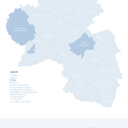
1
Mayen-
Koblenz
Rhein-Lahn-
Kreis
Vulkaneifel
Cochem-
Zell
Eifelkreis
Rhein-
Bitburg-Prüm
Hunsrück-
Kreis
2
Bernkastel-
Mainz-
Wittlich
Bingen
Bad
Kreuznach
Alzey-
3
Worms
Birken-
feld
Donners-
Trier-Saarburg
4
bergkreis
Kusel
5
Bad
7
Dürkheim
Legende:
6
Kaisers-
1 Koblenz
lautern
9
2 Mainz
3 Trier
8
4 Worms
Südwest-
Südl.
5 Frankenthal (Pfalz)
pfalz
Weinstraße
10
6 Kaiserslautern (Stadt)
7 Ludwigshafen am Rhein
12
11
8 Neustadt an der Weinstraße
9 Rhein-Pfalz-Kreis
10 Zweibrücken
11 Pirmasens
Germers-
12 Landau in der Pfalz
heim