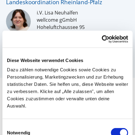
Landeskoordination Rheinland-Pfalz
i.V. Lisa Neuhalfen
wellcome gGmbH
Hoheluftchaussee 95
20253 Hamburg
Tel.:
040 226229720
lisa.neuhalfen@wellcome-online.de
Mehr Informationen
Diese Webseite verwendet Cookies
Dazu zählen notwendige Cookies sowie Cookies zu
Personalisierung, Marketingzwecken und zur Erhebung
statistischer Daten. Sie helfen uns, diese Webseite weiter
wellcome in Zahlen 2025
zu verbessern. Klicke auf „Alle zulassen", um allen
11.355
11.865
Cookies zuzustimmen oder verwalte unten deine
Auswahl.
Unterstützte
Eltern-
Kinder
beratungen
1.705.233
5.504
Einwilligungsauswahl
Notwendig