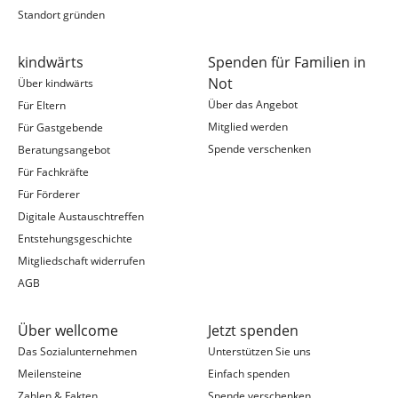
Standort gründen
kindwärts
Spenden für Familien in
Not
Über kindwärts
Über das Angebot
Für Eltern
Mitglied werden
Für Gastgebende
Spende verschenken
Beratungsangebot
Für Fachkräfte
Für Förderer
Digitale Austauschtreffen
Entstehungsgeschichte
Mitgliedschaft widerrufen
AGB
Über wellcome
Jetzt spenden
Das Sozialunternehmen
Unterstützen Sie uns
Meilensteine
Einfach spenden
Zahlen & Fakten
Spende verschenken