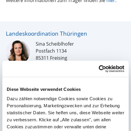
Weitere Informationen zum Träger finden Sie
hier
.
Landeskoordination Thüringen
Sina Scheiblhofer
Postfach 1134
85311 Freising
Tel.:
0157 53705051
thueringen@wellcome-online.de
Mehr Informationen
Diese Webseite verwendet Cookies
Schirmherrschaft Thüringen
Dazu zählen notwendige Cookies sowie Cookies zu
Katharina Schenk, Ministerin für Soziales,
Personalisierung, Marketingzwecken und zur Erhebung
Gesundheit, Arbeit und Familie in
statistischer Daten. Sie helfen uns, diese Webseite weiter
Thüringen
zu verbessern. Klicke auf „Alle zulassen", um allen
Mehr Informationen
Cookies zuzustimmen oder verwalte unten deine