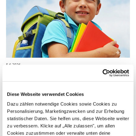
5.6.2026
Werden Sie Kita- oder Schulpat*in. Weil jeder
Anfang zählt.
Der Start in Kita oder Schule ist ein besonderer
Diese Webseite verwendet Cookies
Moment.
Dazu zählen notwendige Cookies sowie Cookies zu
Er steht für Aufbruch, für neue Freundschaften, für
Personalisierung, Marketingzwecken und zur Erhebung
erste Schritte auf dem eigenen Weg. Doch für
statistischer Daten. Sie helfen uns, diese Webseite weiter
Familien in finanziellen Notlagen wird genau dieser
zu verbessern. Klicke auf „Alle zulassen", um allen
Moment oft zur Herausforderung. Wenn das Geld im
Cookies zuzustimmen oder verwalte unten deine
Alltag kaum reicht, werden selbst ein