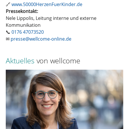
🔗
www.50000HerzenFuerKinder.de
Pressekontakt:
Nele Lippolis, Leitung interne und externe
Kommunikation
📞
0176 47073520
✉
presse@wellcome-online.de
Aktuelles
von wellcome