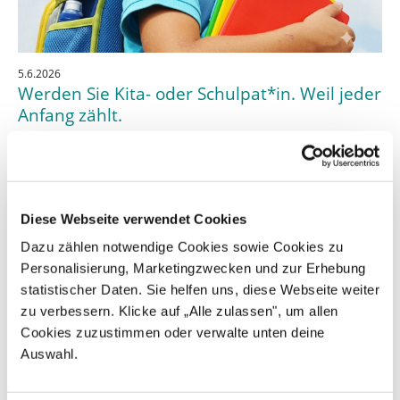
5.6.2026
Werden Sie Kita- oder Schulpat*in. Weil jeder
Anfang zählt.
Der Start in Kita oder Schule ist ein besonderer
Moment.
Er steht für Aufbruch, für neue Freundschaften, für
erste Schritte auf dem eigenen Weg. Doch für
Diese Webseite verwendet Cookies
Familien in finanziellen Notlagen wird genau dieser
Dazu zählen notwendige Cookies sowie Cookies zu
Moment oft zur Herausforderung. Wenn das Geld im
Personalisierung, Marketingzwecken und zur Erhebung
Alltag kaum reicht, werden selbst ein
statistischer Daten. Sie helfen uns, diese Webseite weiter
Kindergartenrucksack oder ein Sch
zu verbessern. Klicke auf „Alle zulassen", um allen
Cookies zuzustimmen oder verwalte unten deine
Auswahl.