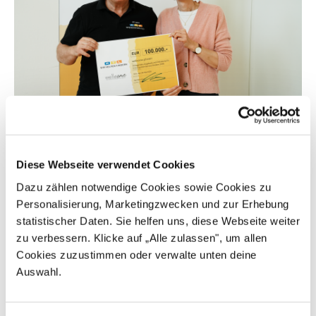
9.6.2026
100.000 Euro von der Stiftung RTL und
Diese Webseite verwendet Cookies
Pampers für Frühchen-Familien
Dazu zählen notwendige Cookies sowie Cookies zu
Personalisierung, Marketingzwecken und zur Erhebung
Wenn ein Kind zu früh geboren wird, brauchen Eltern
statistischer Daten. Sie helfen uns, diese Webseite weiter
besondere Fürsorge und Entlastung. Dank der
zu verbessern. Klicke auf „Alle zulassen", um allen
„Stiftung RTL – Wir helfen Kindern e.V.“ in Kooperation
Cookies zuzustimmen oder verwalte unten deine
mit Pampers kann wellcome gezielt dort helfen, wo
Auswahl.
Unterstützung am dringendsten gebraucht wird.
Unsere Geschäftsführerin Ilsabe von Campenhausen
durfte ein