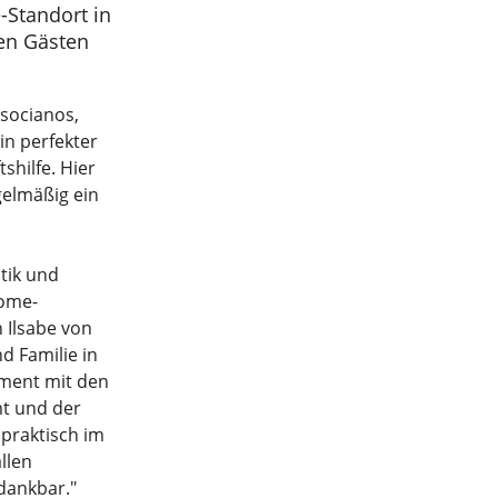
-Standort in
hen Gästen
 socianos,
n perfekter
hilfe. Hier
gelmäßig ein
tik und
come-
 Ilsabe von
d Familie in
ement mit den
t und der
 praktisch im
llen
dankbar."