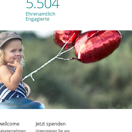
5.504
Ehrenamtlich
Engagierte
wellcome
Jetzt spenden
ialunternehmen
Unterstützen Sie uns