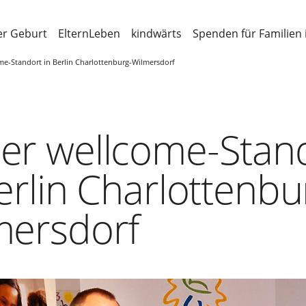
er Geburt
ElternLeben
kindwärts
Spenden für Familien 
e-Standort in Berlin Charlottenburg-Wilmersdorf
er wellcome-Stan
erlin Charlottenbu
mersdorf