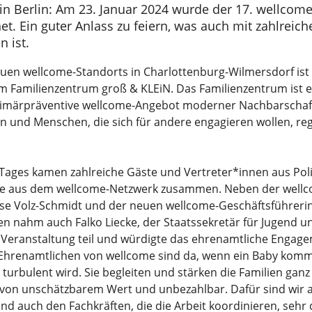
n Berlin: Am 23. Januar 2024 wurde der 17. wellcome
net. Ein guter Anlass zu feiern, was auch mit zahlreic
 ist.
uen wellcome-Standorts in Charlottenburg-Wilmersdorf ist
Familienzentrum groß & KLEiN. Das Familienzentrum ist ei
rimärpräventive wellcome-Angebot moderner Nachbarschafts
n und Menschen, die sich für andere engagieren wollen, re
 Tages kamen zahlreiche Gäste und Vertreter*innen aus Poli
e aus dem wellcome-Netzwerk zusammen. Neben der well
se Volz-Schmidt und der neuen wellcome-Geschäftsführerin
nahm auch Falko Liecke, der Staatssekretär für Jugend un
r Veranstaltung teil und würdigte das ehrenamtliche Engag
 Ehrenamtlichen von wellcome sind da, wenn ein Baby komm
 turbulent wird. Sie begleiten und stärken die Familien ganz
st von unschätzbarem Wert und unbezahlbar. Dafür sind wir a
nd auch den Fachkräften, die die Arbeit koordinieren, sehr 