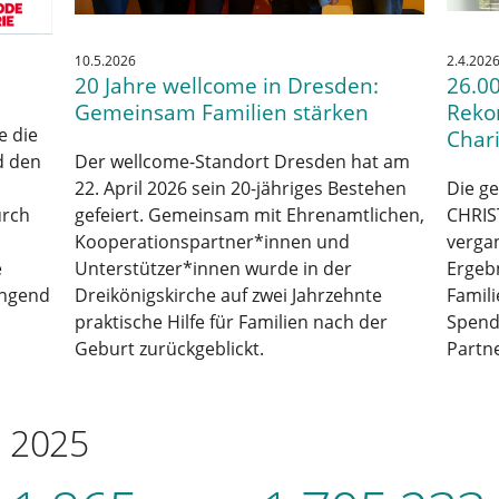
10.5.2026
2.4.202
20 Jahre wellcome in Dresden:
26.00
Gemeinsam Familien stärken
Reko
e die
Chari
d den
Der wellcome-Standort Dresden hat am
22. April 2026 sein 20-jähriges Bestehen
Die g
urch
gefeiert. Gemeinsam mit Ehrenamtlichen,
CHRIS
Kooperationspartner*innen und
verga
e
Unterstützer*innen wurde in der
Ergebn
ingend
Dreikönigskirche auf zwei Jahrzehnte
Famil
praktische Hilfe für Familien nach der
Spend
Geburt zurückgeblickt.
Partne
n 2025