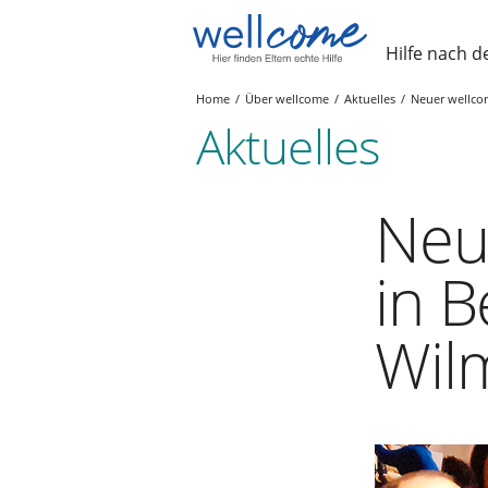
Hilfe nach d
Home
Über wellcome
Aktuelles
Neuer wellcom
Aktuelles
Neu
in B
Wil