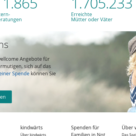
11.865
1.705.233
tern-
Erreichte
eratungen
Mütter oder Väter
ns
wellcome Angebote für
rmutigen, sich auf das
einer Spende
können Sie
den
kindwärts
Spenden für
Über 
Familien in Not
Über kindwärts
Das Soz