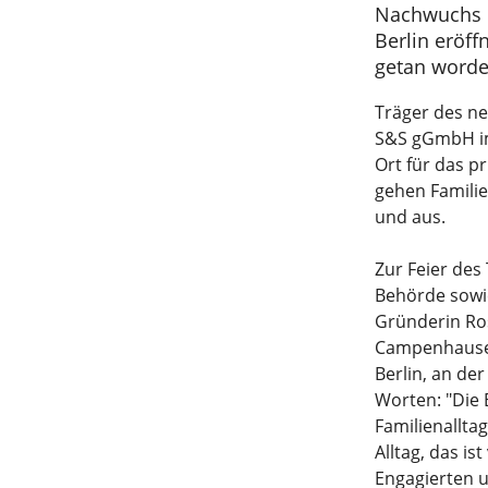
Nachwuchs i
Berlin eröff
getan worden
Träger des ne
S&S gGmbH im 
Ort für das p
gehen Familie
und aus.
Zur Feier des
Behörde sowi
Gründerin Ro
Campenhausen 
Berlin, an de
Worten: "Die
Familienalltag
Alltag, das i
Engagierten u