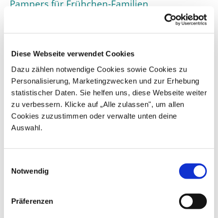
Pampers für Frühchen-Familien
Wenn ein Kind zu früh geboren wird, brauchen Eltern
besondere Fürsorge und Entlastung. Dank der
„Stiftung RTL – Wir helfen Kindern e.V.“ in Kooperation
Diese Webseite verwendet Cookies
mit Pampers kann wellcome gezielt dort helfen, wo
Dazu zählen notwendige Cookies sowie Cookies zu
Unterstützung am dringendsten gebraucht wird.
Personalisierung, Marketingzwecken und zur Erhebung
Unsere Geschäftsführerin Ilsabe von Campenhausen
statistischer Daten. Sie helfen uns, diese Webseite weiter
durfte ein
zu verbessern. Klicke auf „Alle zulassen", um allen
Cookies zuzustimmen oder verwalte unten deine
Auswahl.
Einwilligungsauswahl
Notwendig
Präferenzen