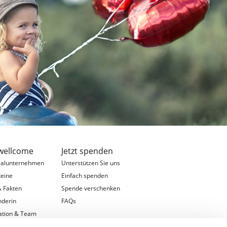
wellcome
Jetzt spenden
ialunternehmen
Unterstützen Sie uns
teine
Einfach spenden
& Fakten
Spende verschenken
nderin
FAQs
ation & Team
schaften