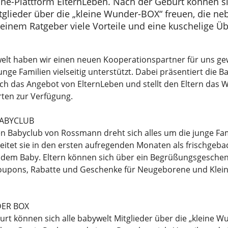
ine-Plattform ElternLeben. Nach der Geburt können si
glieder über die „kleine Wunder-BOX“ freuen, die neb
einem Ratgeber viele Vorteile und eine kuschelige Ü
welt haben wir einen neuen Kooperationspartner für uns g
unge Familien vielseitig unterstützt. Dabei präsentiert die B
h das Angebot von ElternLeben und stellt den Eltern das 
ten zur Verfügung.
ABYCLUB
n Babyclub von Rossmann dreht sich alles um die junge Fami
eitet sie in den ersten aufregenden Monaten als frischge
 dem Baby. Eltern können sich über ein Begrüßungsgeschen
oupons, Rabatte und Geschenke für Neugeborene und Klein
DER BOX
rt können sich alle babywelt Mitglieder über die „kleine 