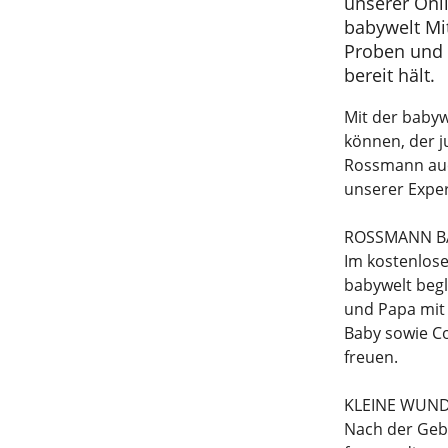
unserer Onl
babywelt Mit
Proben und 
bereit hält.
Mit der baby
können, der j
Rossmann auc
unserer Exper
ROSSMANN B
Im kostenlose
babywelt begl
und Papa mit
Baby sowie C
freuen.
KLEINE WUN
Nach der Gebu