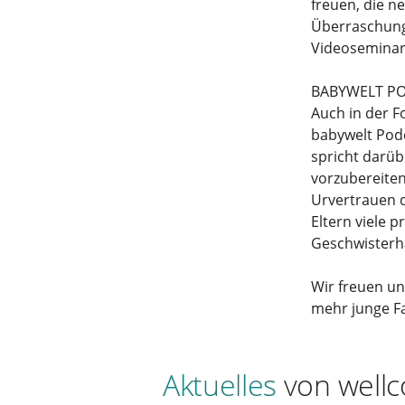
freuen, die n
Überraschung 
Videoseminar
BABYWELT P
Auch in der 
babywelt Podc
spricht darüb
vorzubereiten
Urvertrauen d
Eltern viele 
Geschwisterha
Wir freuen u
mehr junge Fa
Aktuelles
von well