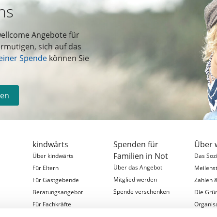
ns
wellcome Angebote für
rmutigen, sich auf das
einer Spende
können Sie
den
kindwärts
Spenden für
Über 
Familien in Not
Über kindwärts
Das Soz
Über das Angebot
Für Eltern
Meilens
Mitglied werden
Für Gastgebende
Zahlen 
Spende verschenken
&
Beratungsangebot
Die Grü
Für Fachkräfte
Organis
Für Förderer
Partner