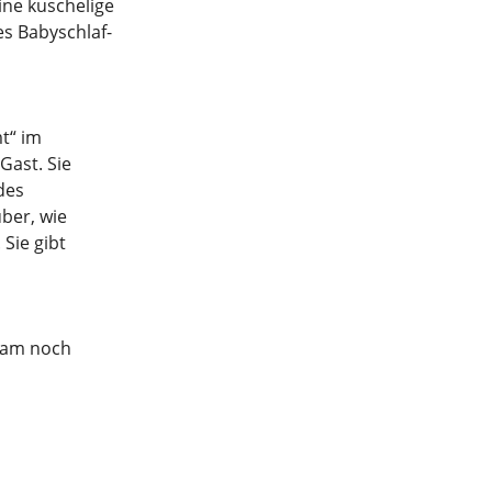
ine kuschelige
es Babyschlaf-
t“ im
Gast. Sie
des
ber, wie
Sie gibt
nsam noch