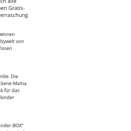
ch alle
en Gratis-
berraschung
ewinnen
abywelt von
Wissen
lie. Die
backene Mama
k für das
kinder
Wunder-BOX“