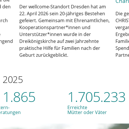
Chari
d den
Der wellcome-Standort Dresden hat am
22. April 2026 sein 20-jähriges Bestehen
Die g
urch
gefeiert. Gemeinsam mit Ehrenamtlichen,
CHRIS
Kooperationspartner*innen und
verga
e
Unterstützer*innen wurde in der
Ergebn
ingend
Dreikönigskirche auf zwei Jahrzehnte
Famil
praktische Hilfe für Familien nach der
Spend
Geburt zurückgeblickt.
Partne
n 2025
11.865
1.705.233
tern-
Erreichte
eratungen
Mütter oder Väter