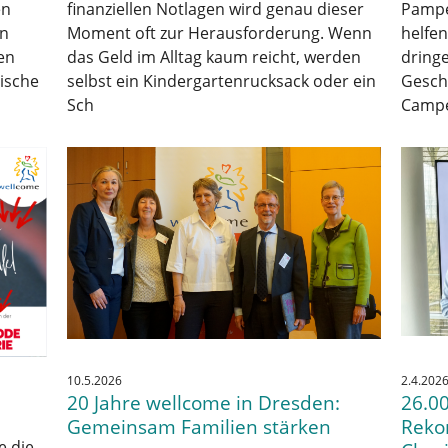
en
finanziellen Notlagen wird genau dieser
Pampe
en
Moment oft zur Herausforderung. Wenn
helfe
en
das Geld im Alltag kaum reicht, werden
dring
tische
selbst ein Kindergartenrucksack oder ein
Geschä
Sch
Campe
10.5.2026
2.4.202
20 Jahre wellcome in Dresden:
26.00
Gemeinsam Familien stärken
Reko
e die