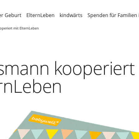
er Geburt
ElternLeben
kindwärts
Spenden für Familien 
periert mit ElternLeben
smann kooperiert 
ernLeben