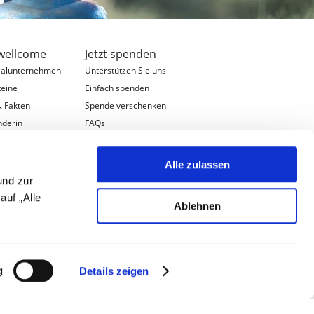
wellcome
Jetzt spenden
ialunternehmen
Unterstützen Sie uns
teine
Einfach spenden
& Fakten
Spende verschenken
nderin
FAQs
ation & Team
schaften
Alle zulassen
errschaften
und zur
s
auf „Alle
Ablehnen
bote
g
Details zeigen
tenschutzerklärung
.