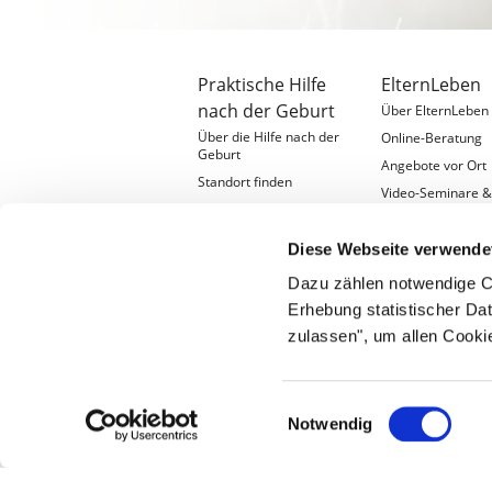
Praktische Hilfe
ElternLeben
nach der Geburt
Über ElternLeben
Über die Hilfe nach der
Online-Beratung
Geburt
Angebote vor Ort
Standort finden
Video-Seminare 
Ehrenamtlich engagieren
Ratgeber
Hilfe, die wirkt
Diese Webseite verwende
Standort gründen
Dazu zählen notwendige C
Erhebung statistischer Dat
zulassen", um allen Cooki
Einwilligungsauswahl
Notwendig
©
2026 wellcome gGmbH
Impressum
Daten
Diese Seite verwendet Cookies. Informationen z