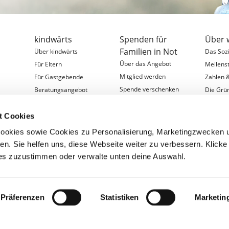
kindwärts
Spenden für
Über 
Familien in Not
Über kindwärts
Das Soz
Über das Angebot
Für Eltern
Meilens
Mitglied werden
Für Gastgebende
Zahlen 
Spende verschenken
&
Beratungsangebot
Die Grü
Für Fachkräfte
Organis
Für Förderer
Partner
t Cookies
Digitale Austauschtreffen
Schirmh
ookies sowie Cookies zu Personalisierung, Marketingzwecken 
Entstehungsgeschichte
Aktuelle
en. Sie helfen uns, diese Webseite weiter zu verbessern. Klicke 
Mitgliedschaft widerrufen
Jobange
es zuzustimmen oder verwalte unten deine Auswahl.
AGB
Präferenzen
Statistiken
Marketin
schutz
Kontakt
Presse
Cookie-Einstellungen
u den Cookies und Möglichkeiten zu deren Deaktivierung finden Sie in unserer
Da