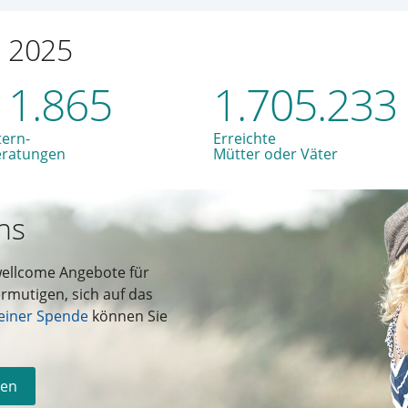
n 2025
11.865
1.705.233
tern-
Erreichte
eratungen
Mütter oder Väter
ns
wellcome Angebote für
rmutigen, sich auf das
einer Spende
können Sie
den