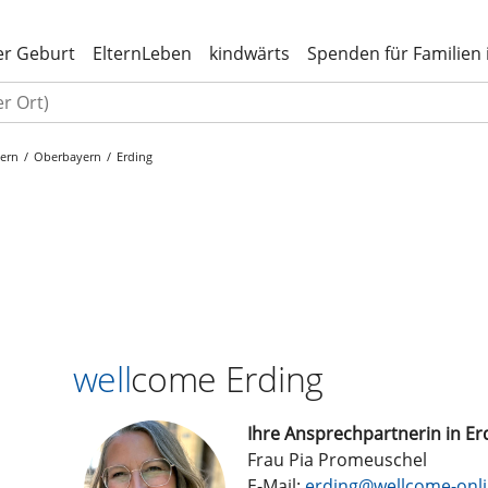
er Geburt
ElternLeben
kindwärts
Spenden für Familien 
ern
Oberbayern
Erding
well
come Erding
Ihre Ansprechpartnerin in Er
Frau Pia Promeuschel
E-Mail:
erding@wellcome-onli