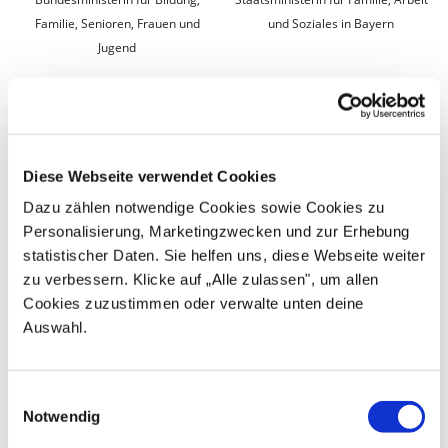
Familie, Senioren, Frauen und
und Soziales in Bayern
Jugend
Diese Webseite verwendet Cookies
Katharina Günther-
Dr. Claudia Schilling
Dazu zählen notwendige Cookies sowie Cookies zu
Wünsch
Personalisierung, Marketingzwecken und zur Erhebung
Senatorin für Arbeit, Soziales,
statistischer Daten. Sie helfen uns, diese Webseite weiter
Jugend und Integration in Bremen
Senatorin für Bildung, Jugend und
zu verbessern. Klicke auf „Alle zulassen", um allen
Familie in Berlin
Cookies zuzustimmen oder verwalte unten deine
Auswahl.
Einwilligungsauswahl
Notwendig
Ksenija Bekeris
Diana Stolz