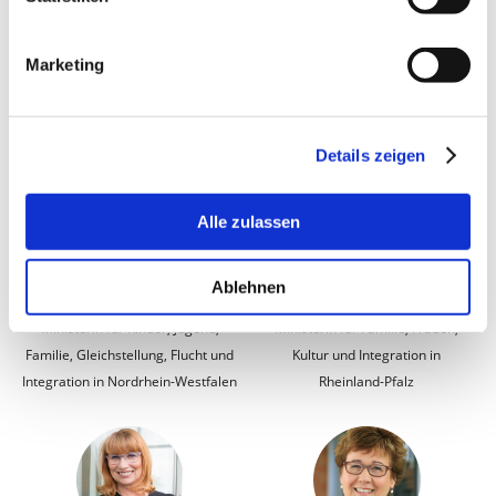
Stefanie Drese
Dr. Andreas Philippi
Marketing
Ministerin für Soziales, Integration
Minister für Soziales, Arbeit,
und Gleichstellung in
Gesundheit und Gleichstellung in
Mecklenburg-Vorpommern
Niedersachsen
Details zeigen
Alle zulassen
Ablehnen
Verena Schäffer
Katharina Binz
Ministerin für Kinder, Jugend,
Ministerin für Familie, Frauen,
Familie, Gleichstellung, Flucht und
Kultur und Integration in
Integration in Nordrhein-Westfalen
Rheinland-Pfalz