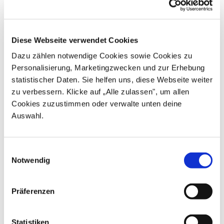
Katharina Günther-
Dr. Claudia Schilling
Wünsch
Senatorin für Arbeit, Soziales,
Jugend und Integration in Bremen
Senatorin für Bildung, Jugend und
Diese Webseite verwendet Cookies
Familie in Berlin
Dazu zählen notwendige Cookies sowie Cookies zu
Personalisierung, Marketingzwecken und zur Erhebung
statistischer Daten. Sie helfen uns, diese Webseite weiter
zu verbessern. Klicke auf „Alle zulassen", um allen
Cookies zuzustimmen oder verwalte unten deine
Auswahl.
Ksenija Bekeris
Diana Stolz
Senatorin für Schule, Familie und
Ministerin für Familie, Senioren,
Berufsbildung in Hamburg
Sport, Gesundheit und Pflege in
Einwilligungsauswahl
Notwendig
Hessen
Präferenzen
Statistiken